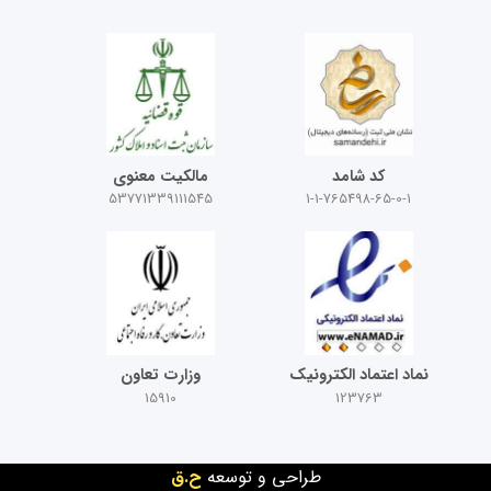
کد شامد
مالکیت معنوی
53771339111545
1-1-765498-65-0-1
نماد اعتماد الکترونیک
وزارت تعاون
15910
123763
طراحی و توسعه
ح.ق