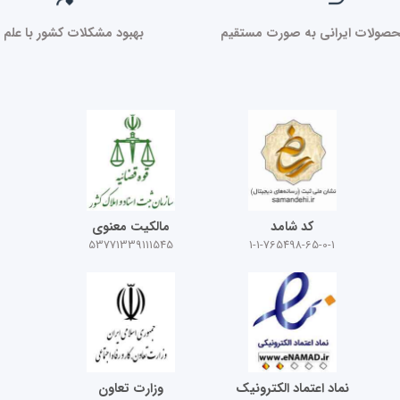
صولات ایرانی به صورت مستقیم
بهبود مشکلات کشور با علم ر
کد شامد
مالکیت معنوی
53771339111545
1-1-765498-65-0-1
نماد اعتماد الکترونیک
وزارت تعاون