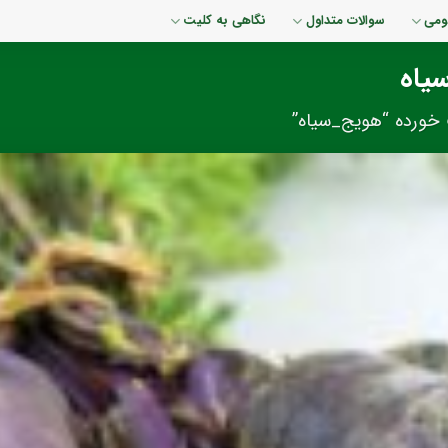
ومی
سوالات متداول
نگاهی به کلیت
یاه
ورده “هویج_سیاه”