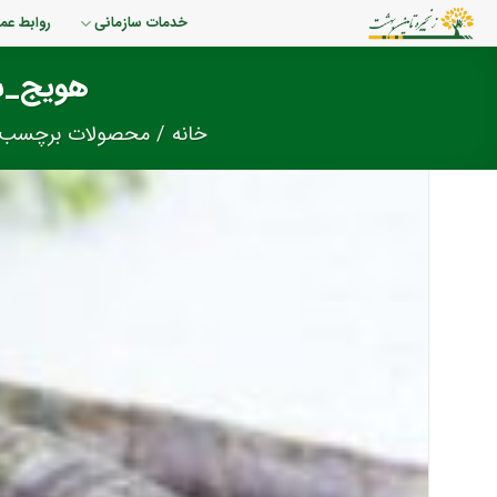
رش
خدمات سازمانی
روابط عم
ه
حتوا
هویج_س
خانه
/
محصولات برچسب خ