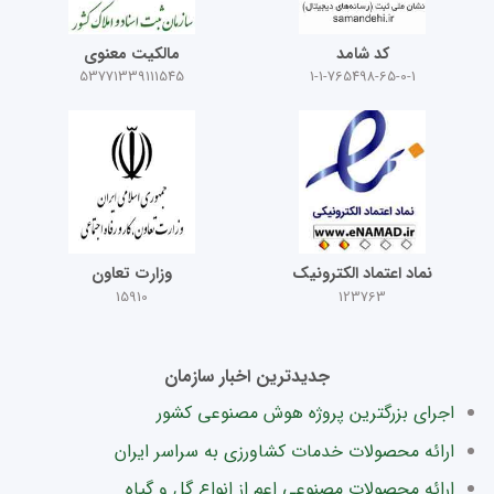
کد شامد
مالکیت معنوی
53771339111545
1-1-765498-65-0-1
نماد اعتماد الکترونیک
وزارت تعاون
15910
123763
جدیدترین اخبار سازمان
اجرای بزرگترین پروژه هوش مصنوعی کشور
ارائه محصولات خدمات کشاورزی به سراسر ایران
ارائه محصولات مصنوعی اعم از انواع گل و گیاه