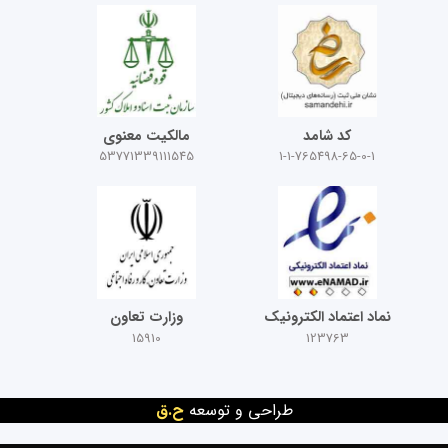
کد شامد
مالکیت معنوی
53771339111545
1-1-765498-65-0-1
نماد اعتماد الکترونیک
وزارت تعاون
15910
123763
طراحی و توسعه
ح.ق