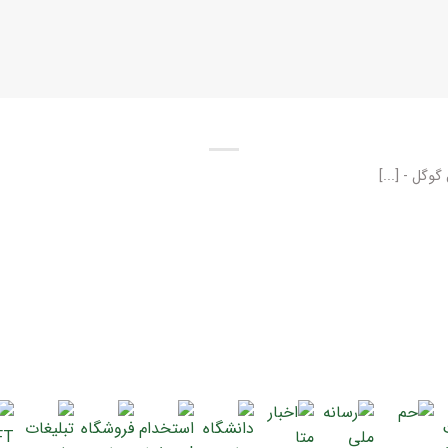
وگل - [...]