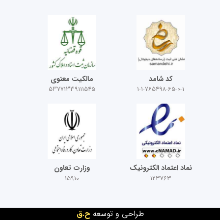
کد شامد
مالکیت معنوی
53771339111545
1-1-765498-65-0-1
نماد اعتماد الکترونیک
وزارت تعاون
15910
123763
طراحی و توسعه
ح.ق