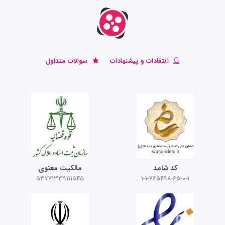
انتقادات و پیشنهادات
سوالات متداول
کد شامد
مالکیت معنوی
53771339111545
1-1-765498-65-0-1