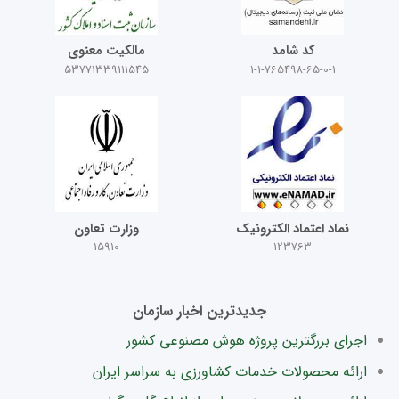
کد شامد
مالکیت معنوی
53771339111545
1-1-765498-65-0-1
نماد اعتماد الکترونیک
وزارت تعاون
15910
123763
جدیدترین اخبار سازمان
اجرای بزرگترین پروژه هوش مصنوعی کشور
ارائه محصولات خدمات کشاورزی به سراسر ایران