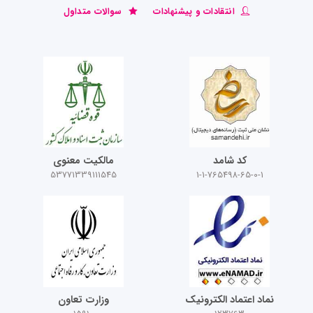
انتقادات و پیشنهادات
سوالات متداول
کد شامد
مالکیت معنوی
53771339111545
1-1-765498-65-0-1
نماد اعتماد الکترونیک
وزارت تعاون