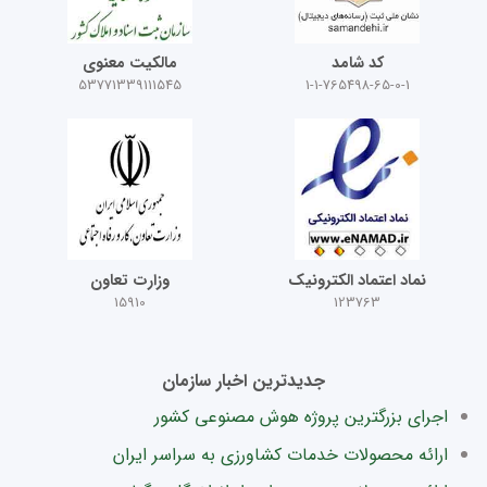
کد شامد
مالکیت معنوی
53771339111545
1-1-765498-65-0-1
نماد اعتماد الکترونیک
وزارت تعاون
15910
123763
جدیدترین اخبار سازمان
اجرای بزرگترین پروژه هوش مصنوعی کشور
ارائه محصولات خدمات کشاورزی به سراسر ایران