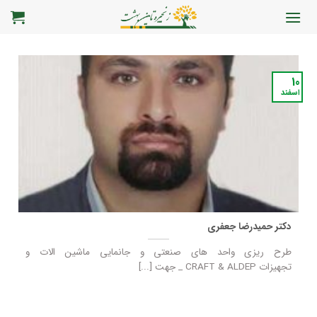
رش
ه
حتوا
10
اسفند
دکتر حمیدرضا جعفری
طرح ریزی واحد های صنعتی و جانمایی ماشین الات و
تجهیزات CRAFT & ALDEP _ جهت [...]