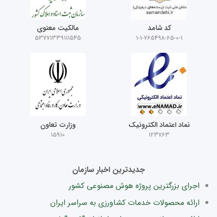
کد شامد
مالکیت معنوی
53771339111545
1-1-765498-65-0-1
نماد اعتماد الکترونیک
وزارت تعاون
15910
123763
جدیدترین اخبار سازمان
اجرای بزرگترین پروژه هوش مصنوعی کشور
ارائه محصولات خدمات کشاورزی به سراسر ایران