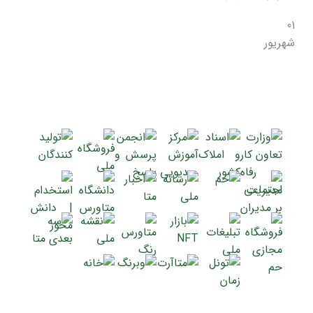
01
شهریور