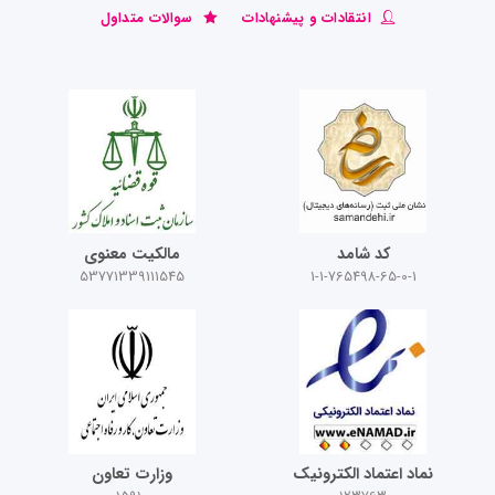
انتقادات و پیشنهادات
سوالات متداول
کد شامد
مالکیت معنوی
53771339111545
1-1-765498-65-0-1
نماد اعتماد الکترونیک
وزارت تعاون