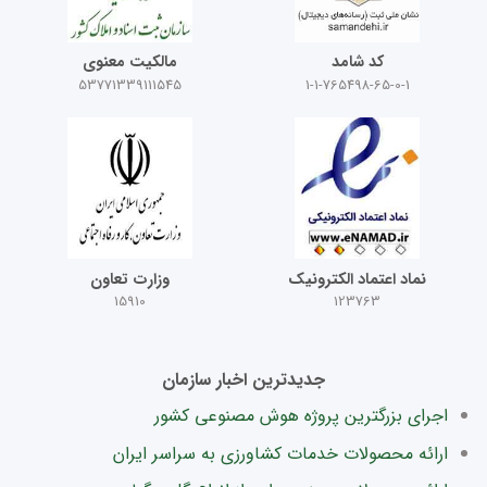
کد شامد
مالکیت معنوی
53771339111545
1-1-765498-65-0-1
نماد اعتماد الکترونیک
وزارت تعاون
15910
123763
جدیدترین اخبار سازمان
اجرای بزرگترین پروژه هوش مصنوعی کشور
ارائه محصولات خدمات کشاورزی به سراسر ایران