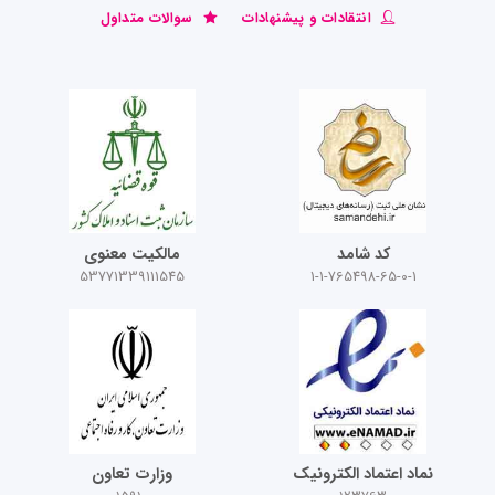
انتقادات و پیشنهادات
سوالات متداول
کد شامد
مالکیت معنوی
53771339111545
1-1-765498-65-0-1
نماد اعتماد الکترونیک
وزارت تعاون