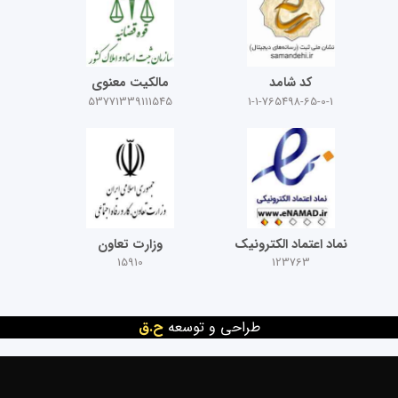
کد شامد
مالکیت معنوی
53771339111545
1-1-765498-65-0-1
نماد اعتماد الکترونیک
وزارت تعاون
15910
123763
طراحی و توسعه
ح.ق