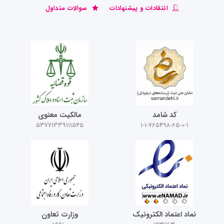
انتقادات و پیشنهادات
سوالات متداول
کد شامد
مالکیت معنوی
53771339111545
1-1-765498-65-0-1
نماد اعتماد الکترونیک
وزارت تعاون