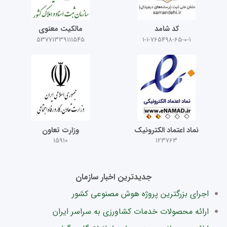
کد شامد
مالکیت معنوی
53771339111545
1-1-765498-65-0-1
نماد اعتماد الکترونیک
وزارت تعاون
15910
123763
جدیدترین اخبار سازمان
اجرای بزرگترین پروژه هوش مصنوعی کشور
ارائه محصولات خدمات کشاورزی به سراسر ایران