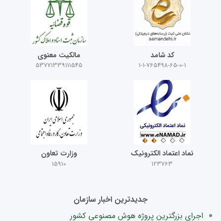
کد شامد
مالکیت معنوی
53771339111545
1-1-765498-65-0-1
نماد اعتماد الکترونیک
وزارت تعاون
15910
123763
جدیدترین اخبار سازمان
اجرای بزرگترین پروژه هوش مصنوعی کشور