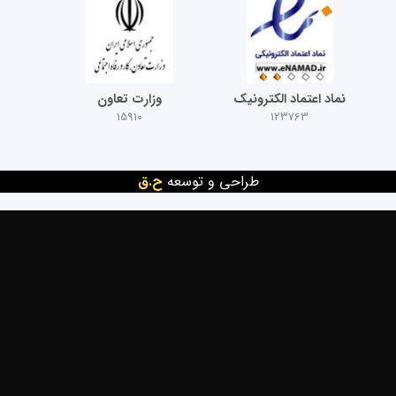
نماد اعتماد الکترونیک
وزارت تعاون
15910
123763
طراحی و توسعه
ح.ق