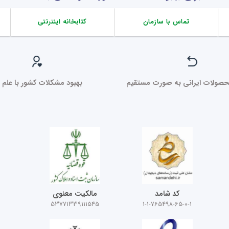
تماس با سازمان
کتابخانه اینترنتی
صولات ایرانی به صورت مستقیم
بهبود مشکلات کشور با علم ر
کد شامد
مالکیت معنوی
53771339111545
1-1-765498-65-0-1