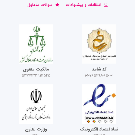
انتقادات و پیشنهادات
سوالات متداول
کد شامد
مالکیت معنوی
53771339111545
1-1-765498-65-0-1
نماد اعتماد الکترونیک
وزارت تعاون