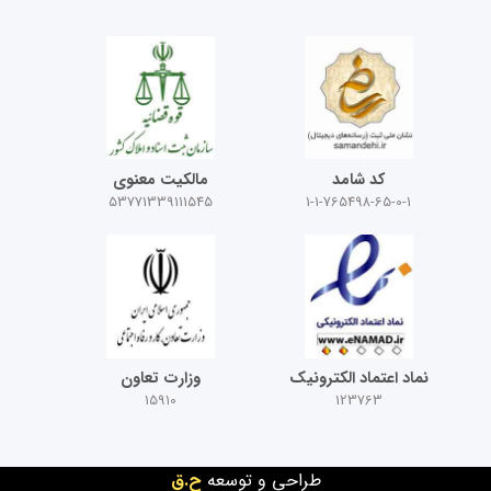
کد شامد
مالکیت معنوی
53771339111545
1-1-765498-65-0-1
نماد اعتماد الکترونیک
وزارت تعاون
15910
123763
طراحی و توسعه
ح.ق