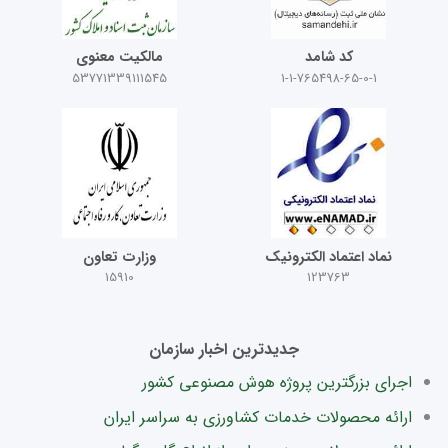
کد شامد
مالکیت معنوی
53771339111545
1-1-765498-65-0-1
نماد اعتماد الکترونیک
وزارت تعاون
15910
123763
جدیدترین اخبار سازمان
اجرای بزرگترین پروژه هوش مصنوعی کشور
ارائه محصولات خدمات کشاورزی به سراسر ایران