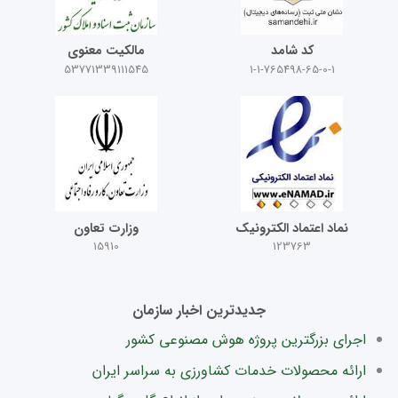
کد شامد
مالکیت معنوی
53771339111545
1-1-765498-65-0-1
نماد اعتماد الکترونیک
وزارت تعاون
15910
123763
جدیدترین اخبار سازمان
اجرای بزرگترین پروژه هوش مصنوعی کشور
ارائه محصولات خدمات کشاورزی به سراسر ایران