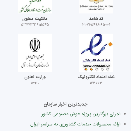
کد شامد
مالکیت معنوی
53771339111545
1-1-765498-65-0-1
نماد اعتماد الکترونیک
وزارت تعاون
15910
123763
جدیدترین اخبار سازمان
اجرای بزرگترین پروژه هوش مصنوعی کشور
ارائه محصولات خدمات کشاورزی به سراسر ایران