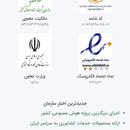
کد شامد
مالکیت معنوی
53771339111545
1-1-765498-65-0-1
نماد اعتماد الکترونیک
وزارت تعاون
15910
123763
جدیدترین اخبار سازمان
اجرای بزرگترین پروژه هوش مصنوعی کشور
ارائه محصولات خدمات کشاورزی به سراسر ایران