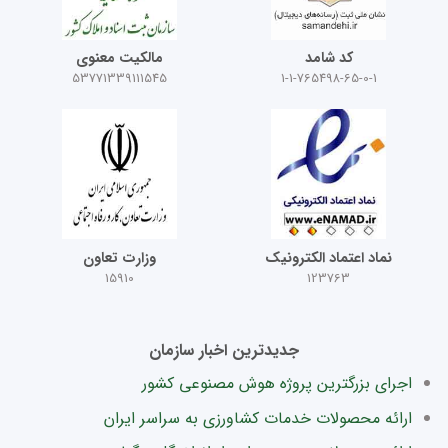
کد شامد
مالکیت معنوی
53771339111545
1-1-765498-65-0-1
نماد اعتماد الکترونیک
وزارت تعاون
15910
123763
جدیدترین اخبار سازمان
اجرای بزرگترین پروژه هوش مصنوعی کشور
ارائه محصولات خدمات کشاورزی به سراسر ایران