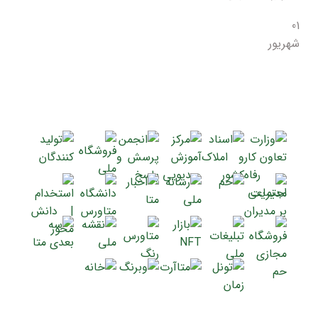
01
شهریور