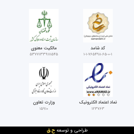
کد شامد
مالکیت معنوی
53771339111545
1-1-765498-65-0-1
نماد اعتماد الکترونیک
وزارت تعاون
15910
123763
طراحی و توسعه
ح.ق