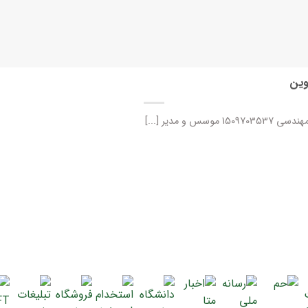
وین
مدیر [...]