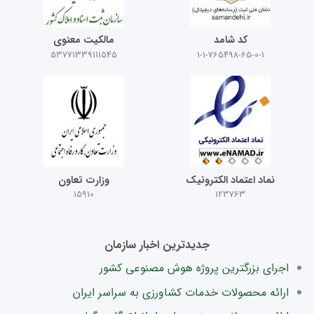
کد شامد
مالکیت معنوی
53771339111545
1-1-765498-65-0-1
نماد اعتماد الکترونیک
وزارت تعاون
15910
123763
جدیدترین اخبار سازمان
اجرای بزرگترین پروژه هوش مصنوعی کشور
ارائه محصولات خدمات کشاورزی به سراسر ایران