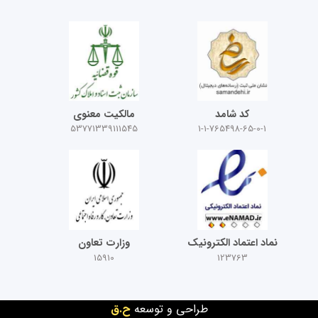
کد شامد
مالکیت معنوی
53771339111545
1-1-765498-65-0-1
نماد اعتماد الکترونیک
وزارت تعاون
15910
123763
طراحی و توسعه
ح.ق